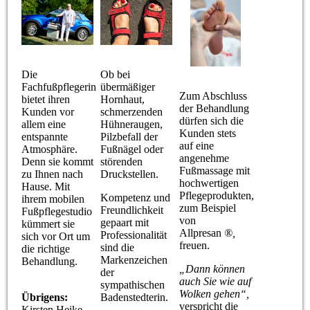
Die
Ob bei
Fachfußpflegerin
übermäßiger
Zum Abschluss
bietet ihren
Hornhaut,
der Behandlung
Kunden vor
schmerzenden
dürfen sich die
allem eine
Hühneraugen,
Kunden stets
entspannte
Pilzbefall der
auf eine
Atmosphäre.
Fußnägel oder
angenehme
Denn sie kommt
störenden
Fußmassage mit
zu Ihnen nach
Druckstellen.
hochwertigen
Hause. Mit
Pflegeprodukten,
Kompetenz und
ihrem mobilen
zum Beispiel
Freundlichkeit
Fußpflegestudio
von
gepaart mit
kümmert sie
Allpresan
®
,
Professionalität
sich vor Ort um
freuen.
sind die
die richtige
Markenzeichen
Behandlung.
„Dann können
der
auch Sie wie auf
sympathischen
Wolken gehen“,
Übrigens:
Badenstedterin.
verspricht die
Kirsten Heike